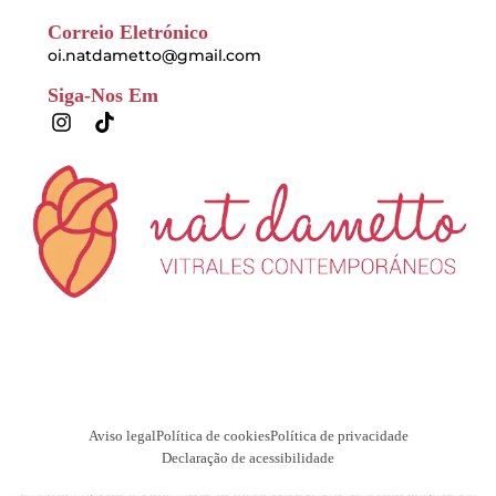
Correio Eletrónico
oi.natdametto@gmail.com
Siga-Nos Em
I
T
n
i
s
k
t
t
a
o
g
k
r
a
m
Aviso legal
Política de cookies
Política de privacidade
Declaração de acessibilidade