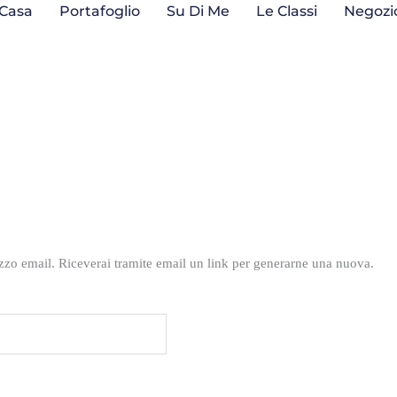
Casa
Portafoglio
Su Di Me
Le Classi
Negozi
rizzo email. Riceverai tramite email un link per generarne una nuova.