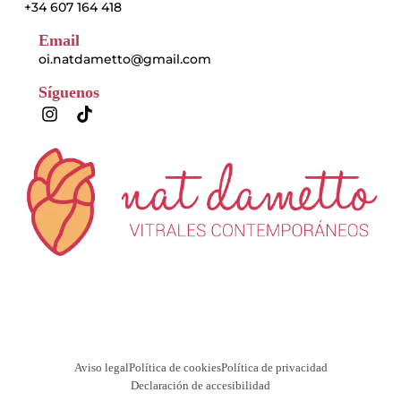
+34 607 164 418
Email
oi.natdametto@gmail.com
Síguenos
I
T
n
i
s
k
t
t
a
o
g
k
r
a
m
Aviso legal
Política de cookies
Política de privacidad
Declaración de accesibilidad